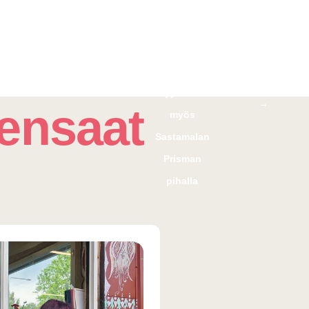
Rosalinin
kesäkukkia
on
myynnissä
Tervetuloa!
→
ensaat
myös
Sastamalan
Prisman
pihalla