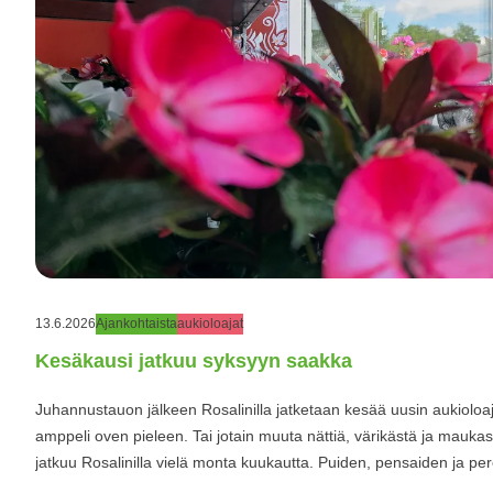
13.6.2026
Ajankohtaista
aukioloajat
Kesäkausi jatkuu syksyyn saakka
Juhannustauon jälkeen Rosalinilla jatketaan kesää uusin aukioloa
amppeli oven pieleen. Tai jotain muuta nättiä, värikästä ja mauka
jatkuu Rosalinilla vielä monta kuukautta. Puiden, pensaiden ja per