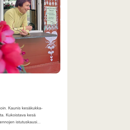
join. Kaunis kesäkukka-
sta. Kukoistava kesä
ennojen istutuskausi...