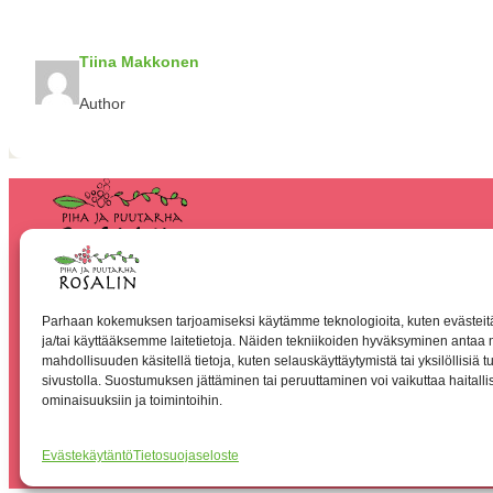
Tiina Makkonen
Author
Parhaan kokemuksen tarjoamiseksi käytämme teknologioita, kuten evästeit
ja/tai käyttääksemme laitetietoja. Näiden tekniikoiden hyväksyminen antaa 
mahdollisuuden käsitellä tietoja, kuten selauskäyttäytymistä tai yksilöllisiä t
sivustolla. Suostumuksen jättäminen tai peruuttaminen voi vaikuttaa haitallise
ominaisuuksiin ja toimintoihin.
Evästekäytäntö
Tietosuojaseloste