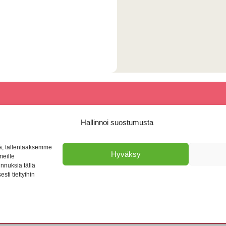
Hallinnoi suostumusta
Tmi Tiina Makkonen
Aputoiminimi: Piha ja Puutarha Rosalin
ä, tallentaaksemme
Hyväksy
meille
Itsenäisyydentie 58 , 38200 Sastamala
unnuksia tällä
sti tiettyihin
+358 40 7122217
|
info@piharosalin.com
Y-tunnus: 1924608-6
© 2026 Piha ja Puutarha Rosalin. Kaikki oikeudet pidätetään.
Powered by
Mark Granath
.