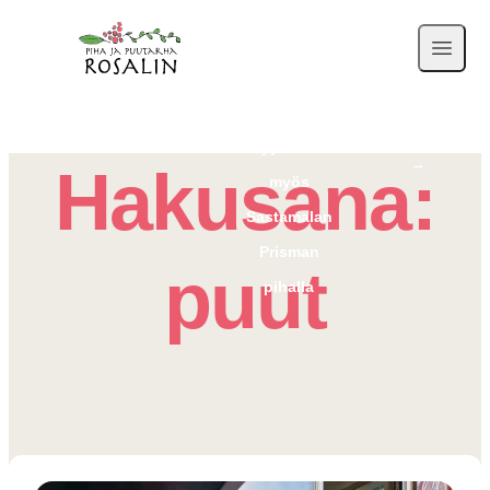
Rosalinin
kesäkukkia
on
myynnissä
Tervetuloa!
→
Hakusana:
myös
Sastamalan
Prisman
puut
pihalla