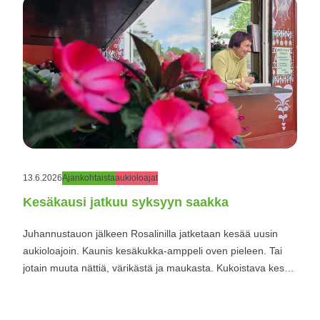
13.6.2026
Ajankohtaista
aukioloajat
Kesäkausi jatkuu syksyyn saakka
Juhannustauon jälkeen Rosalinilla jatketaan kesää uusin
aukioloajoin. Kaunis kesäkukka-amppeli oven pieleen. Tai
jotain muuta nättiä, värikästä ja maukasta. Kukoistava kesä
jatkuu Rosalinilla vielä monta kuukautta. Puiden, pensaiden
ja perennojen istutuskausi...