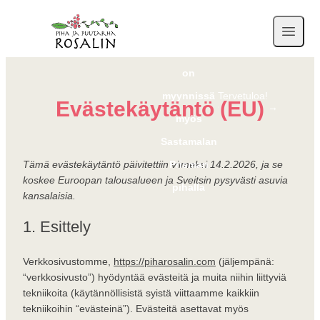
Rosalinin
kesäkukkia
on
myynnissä
Tervetuloa!
Evästekäytäntö (EU)
→
myös
Sastamalan
Tämä evästekäytäntö päivitettiin viimeksi 14.2.2026, ja se
Prisman
koskee Euroopan talousalueen ja Sveitsin pysyvästi asuvia
pihalla
kansalaisia.
1. Esittely
Verkkosivustomme,
https://piharosalin.com
(jäljempänä:
“verkkosivusto”) hyödyntää evästeitä ja muita niihin liittyviä
tekniikoita (käytännöllisistä syistä viittaamme kaikkiin
tekniikoihin “evästeinä”). Evästeitä asettavat myös