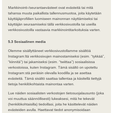
Markkinointi-/seurantaevästeet ovat evästeitä tai mitä
tahansa muuta paikallista tallennusmuotoa, joita käytetään
käyttäjäprofiilien luomiseen mainonnan näyttämiseksi tai
käyttäjän seuraamiseksi tällä verkkosivustolla tai useilla
verkkosivustoilla vastaavia markkinointitarkoituksia varten.
5.3 Sosiaalinen media
Olemme sisällyttäneet verkkosivustollamme sisältöä
Instagram:ltä verkkosivujen mainostamiseksi (esim. “tykkää”,
“kiinnitä”) tai jakamiseksi (esim. “twiittaa”) sosiaalisissa
verkostoissa, kuten Instagram. Tämä sisältö on upotettu
Instagram:stä peräisin olevalla koodilla ja se asettaa
evästeitä. Tämä sisältö saattaa tallentaa ja käsitellä tiettyjä
tietoja henkilökohtaista mainontaa varten.
Lue näiden sosiaalisten verkostojen tietosuojalausunto (joka
voi muuttua säännöllisesti) lukeaksesi, mitä he tekevät
(henkilökohtaisilla) tiedoillasi, joita he käsittelevät näiden
evästeiden avulla. Haettavat tiedot anonymisoidaan