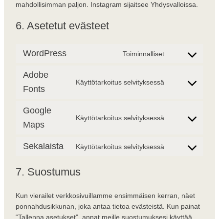
mahdollisimman paljon. Instagram sijaitsee Yhdysvalloissa.
6. Asetetut evästeet
WordPress
Toiminnalliset
Consent to ser
Adobe
Käyttötarkoitus selvityksessä
Consent to ser
Fonts
Google
Käyttötarkoitus selvityksessä
Consent to ser
Maps
Sekalaista
Käyttötarkoitus selvityksessä
Consent to serv
7. Suostumus
Kun vierailet verkkosivuillamme ensimmäisen kerran, näet
ponnahdusikkunan, joka antaa tietoa evästeistä. Kun painat
“Tallenna asetukset”, annat meille suostumuksesi käyttää