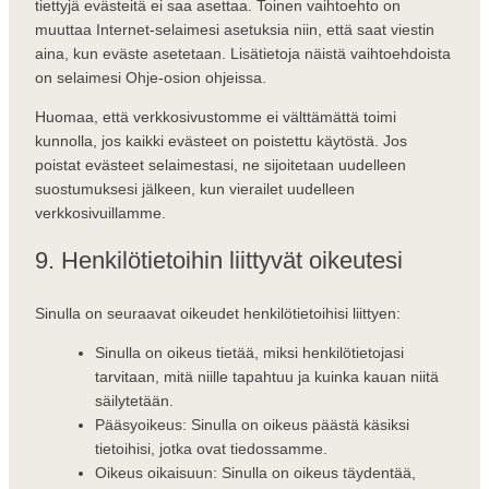
tiettyjä evästeitä ei saa asettaa. Toinen vaihtoehto on
muuttaa Internet-selaimesi asetuksia niin, että saat viestin
aina, kun eväste asetetaan. Lisätietoja näistä vaihtoehdoista
on selaimesi Ohje-osion ohjeissa.
Huomaa, että verkkosivustomme ei välttämättä toimi
kunnolla, jos kaikki evästeet on poistettu käytöstä. Jos
poistat evästeet selaimestasi, ne sijoitetaan uudelleen
suostumuksesi jälkeen, kun vierailet uudelleen
verkkosivuillamme.
9. Henkilötietoihin liittyvät oikeutesi
Sinulla on seuraavat oikeudet henkilötietoihisi liittyen:
Sinulla on oikeus tietää, miksi henkilötietojasi
tarvitaan, mitä niille tapahtuu ja kuinka kauan niitä
säilytetään.
Pääsyoikeus: Sinulla on oikeus päästä käsiksi
tietoihisi, jotka ovat tiedossamme.
Oikeus oikaisuun: Sinulla on oikeus täydentää,