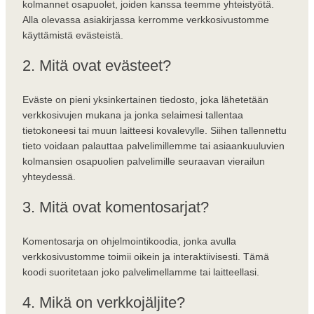
kolmannet osapuolet, joiden kanssa teemme yhteistyötä.
Alla olevassa asiakirjassa kerromme verkkosivustomme
käyttämistä evästeistä.
2. Mitä ovat evästeet?
Eväste on pieni yksinkertainen tiedosto, joka lähetetään
verkkosivujen mukana ja jonka selaimesi tallentaa
tietokoneesi tai muun laitteesi kovalevylle. Siihen tallennettu
tieto voidaan palauttaa palvelimillemme tai asiaankuuluvien
kolmansien osapuolien palvelimille seuraavan vierailun
yhteydessä.
3. Mitä ovat komentosarjat?
Komentosarja on ohjelmointikoodia, jonka avulla
verkkosivustomme toimii oikein ja interaktiivisesti. Tämä
koodi suoritetaan joko palvelimellamme tai laitteellasi.
4. Mikä on verkkojäljite?