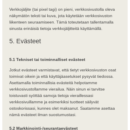
Verkkojäljite (tai pixel tagi) on pieni, verkkosivustolla oleva
näkymätön teksti tai kuva, jota käytetään verkkosivuston
liikenteen seuraamiseen. Tämä toteutetaan tallentamalla
sinusta erinäisiä tietoja verkkojäljitteitä käyttämällä.
5. Evästeet
5.1 Tekniset tai toiminnalliset evästeet
Jotkut evästeet varmistavat, että tietyt verkkosivuston osat
toimivat oikein ja että käyttäjäasetukset pysyvät tiedossa.
Asettamalla toiminnallisia evästeitä helpotamme
verkkosivustollamme vierailua. Näin sinun ei tarvitse
toistuvasti syöttää samoja tietoja vieraillessasi
verkkosivuillamme ja esimerkiksi tuotteet säilyvät
ostoskorissasi, kunnes olet maksanut. Saatamme asettaa
nämä evästeet ilman suostumustasi.
5.2 Markkinointi-/seurantaevästeet